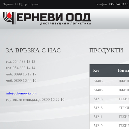
Черневи ООД, гр. Шумен
Телефон:
+359 54 83 13
ЗА ВРЪЗКА С НАС
ПРОДУКТИ
тел. 054 / 83 13 13
тел. 054 / 83 14 14
Kод
Име на
моб. 0899 16 17 17
моб. 0899 16 44 16
51405
ДЖИН 
51406
ДЖИН
info@chernevi.com
51218
ТЕКИЛ
търговски мениджър: 0899 16 22 16
51216
^ТЕКИ
51211
ТЕКИЛ
51210
ТЕКИЛ