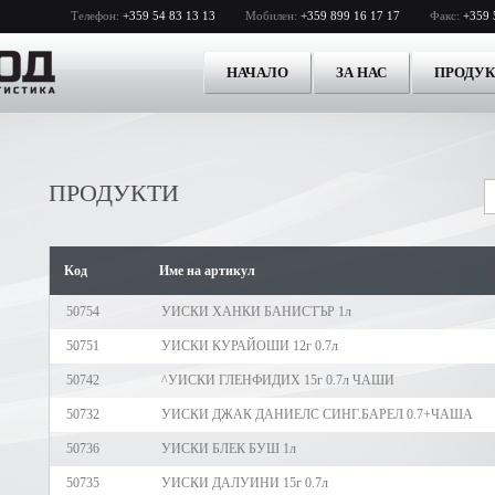
Телефон:
+359 54 83 13 13
Мобилен:
+359 899 16 17 17
Факс:
+359 
НАЧАЛО
ЗА НАС
ПРОДУ
ПРОДУКТИ
Kод
Име на артикул
50754
УИСКИ ХАНКИ БАНИСТЪР 1л
50751
УИСКИ КУРАЙОШИ 12г 0.7л
50742
^УИСКИ ГЛЕНФИДИХ 15г 0.7л ЧАШИ
50732
УИСКИ ДЖАК ДАНИЕЛС СИНГ.БАРЕЛ 0.7+ЧАША
50736
УИСКИ БЛЕК БУШ 1л
50735
УИСКИ ДАЛУИНИ 15г 0.7л