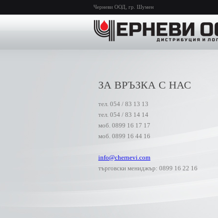
Черневи ООД, гр. Шумен
ЗА ВРЪЗКА С НАС
тел. 054 / 83 13 13
тел. 054 / 83 14 14
моб. 0899 16 17 17
моб. 0899 16 44 16
info@chernevi.com
търговски мениджър: 0899 16 22 16