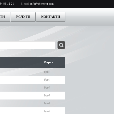
54 83 12 21
E-mail:
info@chernevi.com
КТИ
УСЛУГИ
КОНТАКТИ
Мярка
брой
брой
брой
брой
брой
брой