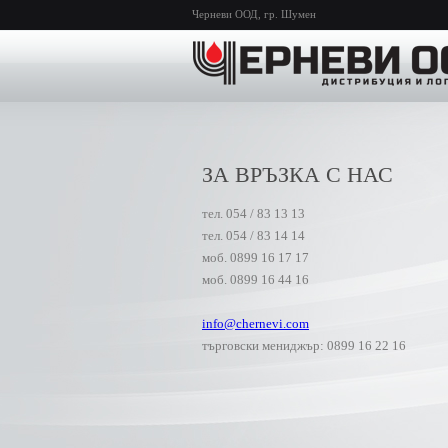
Черневи ООД, гр. Шумен
ЗА ВРЪЗКА С НАС
тел. 054 / 83 13 13
тел. 054 / 83 14 14
моб. 0899 16 17 17
моб. 0899 16 44 16
info@chernevi.com
търговски мениджър: 0899 16 22 16