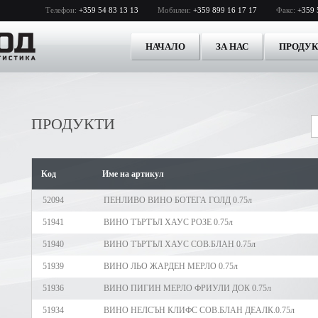
Телефон:
+359 54 83 13 13
Мобилен:
+359 899 16 17 17
Факс:
+359 
НАЧАЛО
ЗА НАС
ПРОДУ
ПРОДУКТИ
Kод
Име на артикул
52094
ПЕНЛИВО ВИНО БОТЕГА ГОЛД 0.75л
51941
ВИНО ТЪРТЪЛ ХАУС РОЗЕ 0.75л
51940
ВИНО ТЪРТЪЛ ХАУС СОВ.БЛАН 0.75л
51939
ВИНО ЛЬО ЖАРДЕН МЕРЛО 0.75л
51936
ВИНО ПИГИН МЕРЛО ФРИУЛИ ДОК 0.75л
51934
ВИНО НЕЛСЪН КЛИФС СОВ.БЛАН ДЕАЛК.0.75л