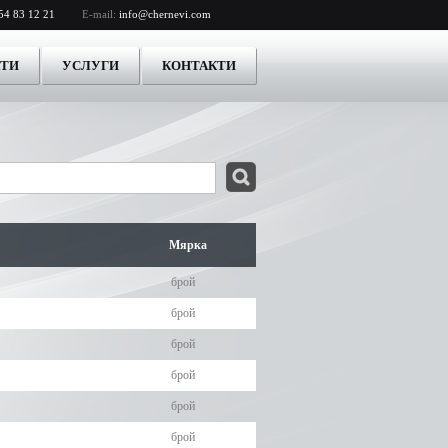
54 83 12 21
E-mail:
info@chernevi.com
КТИ
УСЛУГИ
КОНТАКТИ
Мярка
брой
брой
брой
брой
брой
брой