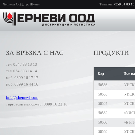
Черневи ООД, гр. Шумен
Телефон:
+359 54 83 13
ЗА ВРЪЗКА С НАС
ПРОДУКТИ
тел. 054 / 83 13 13
тел. 054 / 83 14 14
Kод
Име на
моб. 0899 16 17 17
моб. 0899 16 44 16
50566
УИСКИ
50565
УИСКИ
info@chernevi.com
50564
УИСКИ
търговски мениджър: 0899 16 22 16
50562
^УИСК
50560
^БЪРБ
50559
УИСК