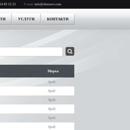
54 83 12 21
E-mail:
info@chernevi.com
КТИ
УСЛУГИ
КОНТАКТИ
Мярка
брой
брой
брой
брой
брой
брой