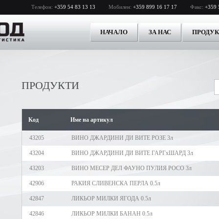
Телефон:
+359 54 83 13 13
Мобилен:
+359 899 16 17 17
Факс:
+359 
НАЧАЛО
ЗА НАС
ПРОДУ
ПРОДУКТИ
Kод
Име на артикул
43205
ВИНО ДЖАРДИНИ ДИ ВИТЕ РОЗЕ 3л
43204
ВИНО ДЖАРДИНИ ДИ ВИТЕ ГАРГхШАРД 3л
43203
ВИНО МЕСЕР ДЕЛ ФАУНО ПУЛИЯ РОСО 3л
42906
РАКИЯ СЛИВЕНСКА ПЕРЛА 0.5л
42847
ЛИКЬОР МИЛКИ ЯГОДА 0.5л
42846
ЛИКЬОР МИЛКИ БАНАН 0.5л