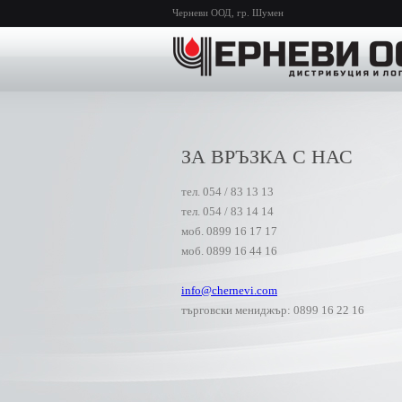
Черневи ООД, гр. Шумен
ЗА ВРЪЗКА С НАС
тел. 054 / 83 13 13
тел. 054 / 83 14 14
моб. 0899 16 17 17
моб. 0899 16 44 16
info@chernevi.com
търговски мениджър: 0899 16 22 16