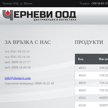
Черневи ООД, гр. Шумен
Телефон:
+359 54 83 13
ЗА ВРЪЗКА С НАС
ПРОДУКТИ
тел. 054 / 83 13 13
тел. 054 / 83 14 14
Kод
Име на
моб. 0899 16 17 17
моб. 0899 16 44 16
40615
УИСКИ
40616
УИСК
info@chernevi.com
40619
УИСКИ
търговски мениджър: 0899 16 22 16
40620
УИСКИ
40542
ФЛИР
40540
ФЛИРТ