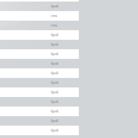
брой
стек
стек
брой
брой
брой
брой
брой
брой
брой
брой
брой
брой
брой