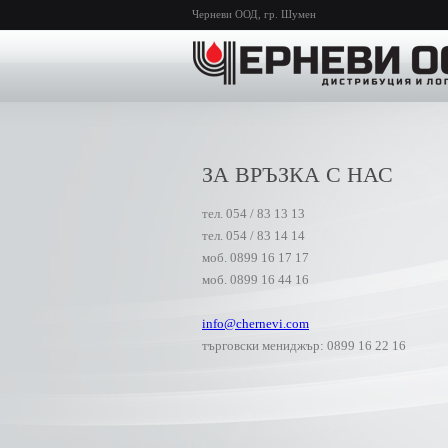
Черневи ООД, гр. Шумен
ЗА ВРЪЗКА С НАС
тел. 054 / 83 13 13
тел. 054 / 83 14 14
моб. 0899 16 17 17
моб. 0899 16 44 16
info@chernevi.com
търговски мениджър: 0899 16 22 16