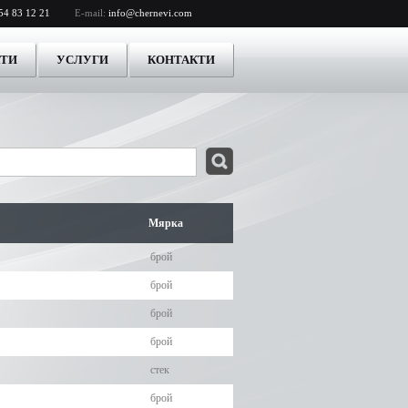
54 83 12 21
E-mail:
info@chernevi.com
КТИ
УСЛУГИ
КОНТАКТИ
Мярка
брой
брой
брой
брой
стек
брой