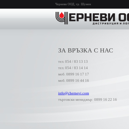
Черневи ООД, гр. Шумен
ЗА ВРЪЗКА С НАС
тел. 054 / 83 13 13
тел. 054 / 83 14 14
моб. 0899 16 17 17
моб. 0899 16 44 16
info@chernevi.com
търговски мениджър: 0899 16 22 16