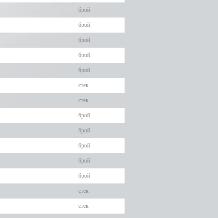
брой
брой
брой
брой
брой
стек
стек
брой
брой
брой
брой
брой
стек
стек