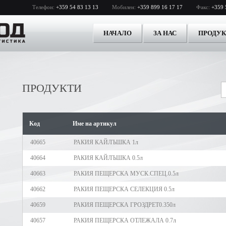
Телефон:
+359 54 83 13 13
Мобилен:
+359 899 16 17 17
Факс:
+359 
НАЧАЛО
ЗА НАС
ПРОДУ
ПРОДУКТИ
Kод
Име на артикул
40665
РАКИЯ КАЙЛЪШКА 1л
40664
РАКИЯ КАЙЛЪШКА 0.5л
40663
РАКИЯ ПЕЩЕРСКА МУСК.СПЕЦ.0.5л
40662
РАКИЯ ПЕЩЕРСКА СЕЛЕКЦИЯ 0.5л
40659
РАКИЯ ПЕЩЕРСКА ГРОЗДРЕТ0.350л
40657
РАКИЯ ПЕЩЕРСКА ОТЛЕЖАЛА 0.7л