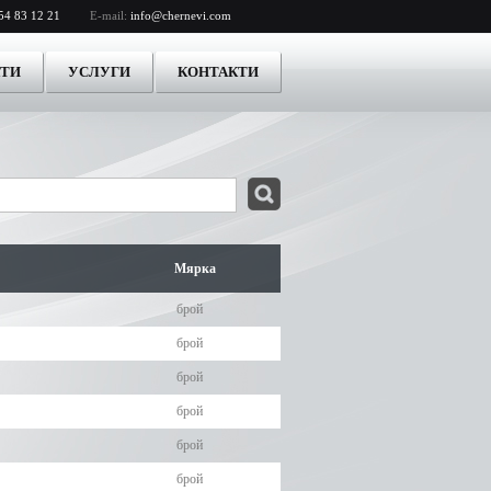
54 83 12 21
E-mail:
info@chernevi.com
КТИ
УСЛУГИ
КОНТАКТИ
Мярка
брой
брой
брой
брой
брой
брой