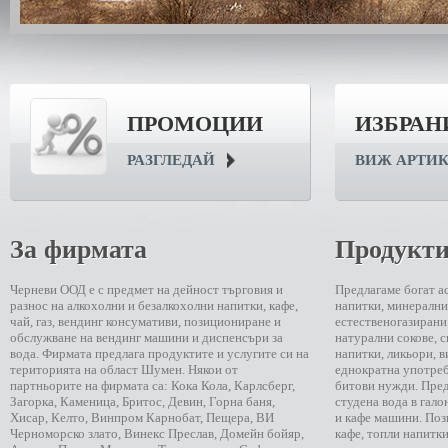
ПРОМОЦИИ
ИЗБРАН
РАЗГЛЕДАЙ
ВИЖ АРТИ
За фирмата
Продукти
Черневи ООД е с предмет на дейност търговия и
Предлагаме богат а
разнос на алкохолни и безалкохолни напитки, кафе,
напитки, минерални,
чай, газ, вендинг консумативи, позициониране и
естественогазирани
обслужване на вендинг машини и диспенсъри за
натурални сокове, 
вода. Фирмата предлага продуктите и услугите си на
напитки, ликьори, в
територията на област Шумен. Някои от
еднократна употреба
партньорите на фирмата са: Кока Кола, Карлсберг,
битови нужди. Пред
Загорка, Каменица, Бритос, Девин, Горна баня,
студена вода в гал
Хисар, Келто, Винпром Карнобат, Пещера, ВИ
и кафе машини. По
Черноморско злато, Винекс Преслав, Домейн бойяр,
кафе, топли напитки