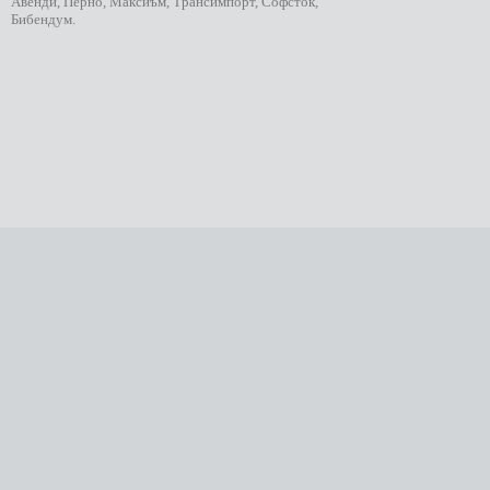
Авенди, Перно, Максиъм, Трансимпорт, Софсток,
Бибендум.